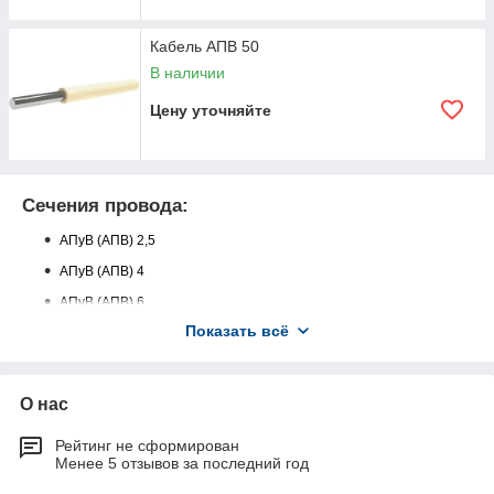
Кабель АПВ 50
В наличии
Цену уточняйте
Сечения провода:
АПуВ (АПВ) 2,5
АПуВ (АПВ) 4
АПуВ (АПВ) 6
Показать всё
АПуВ (АПВ) 10
АПуВ (АПВ) 16
АПуВ (АПВ) 25
О нас
АПуВ (АПВ) 35
Рейтинг не сформирован
АПуВ (АПВ) 50
Менее 5 отзывов за последний год
АПуВ (АПВ) 70