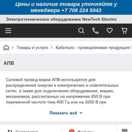
Цены и наличие товара уточняйте у
менеджера +7 708 224 5043
Электротехническое оборудование NewTech Electric
Товары и услуги
Кабельно - проводниковая продукция/
АПВ
Силовой провод марки АПВ используется для
распределения энергии в электрических и осветительных
сетях, а также для подключения оборудования, машин,
механизмов, рассчитанных на напряжение 450 В при
переменной частоте тока 400 Гц или на 1000 В при
постоянной.
Показать всё
Провод может относиться к первому или второму классам
гибкости. Благодаря внешней изоляции, выполненной из
высококачественного ПВХ-пластиката, он отлично переносит
Сортировка
0
Фильтры