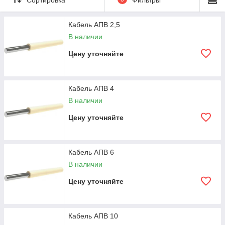
механические воздействия, скручивания, сгибания,
вибрационные колебания, все виды шумов и не разрушается
от плесени.
Кабель АПВ 2,5
Помимо этого, поливинилхлорид не поддерживает горение, в
В наличии
связи с чем применение провода АПВ исключает риск
возникновения пожаров.
Цену уточняйте
ТЕХНИЧЕСКИЕ ХАРАКТЕРИСТИКИ ПРОВОДА АПВ
Кабель АПВ 4
Предельно допустимая
100%
В наличии
влажность воздуха в период
эксплуатации
Цену уточняйте
Гарантийный период
24 месяца
эксплуатации
Кабель АПВ 6
Величина напряжения в
2500 В
В наличии
период испытаний при
частоте тока 50 Гц после 24-х
Цену уточняйте
часового пребывания в воде
Минимально допустимая
-15
о
С
Кабель АПВ 10
температура при