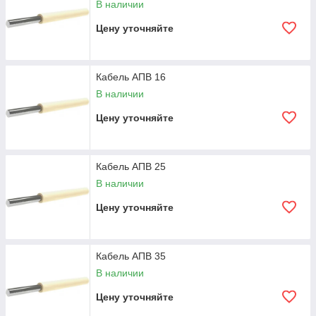
осуществлении монтажных
В наличии
работ
Цену уточняйте
Величина номинального
450/750 В
напряжения U0/U
Кабель АПВ 16
Радиус изгиба кабеля
не более 10 наружных
В наличии
диаметров
Цену уточняйте
Предельно допустимая
+70
о
С
температура воздуха при
эксплуатации
Кабель АПВ 25
Минимально допустимая
-50
о
С
В наличии
температура воздуха при
эксплуатации
Цену уточняйте
Величина сопротивления
не менее 1,0 Мом/км
изоляции
Кабель АПВ 35
Срок службы
не менее 15 лет
В наличии
Цену уточняйте