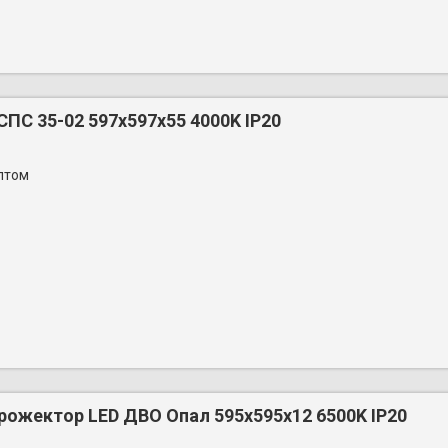
ПС 35-02 597х597x55 4000K IP20
птом
рожектор LED ДВО Опал 595x595x12 6500K IP20