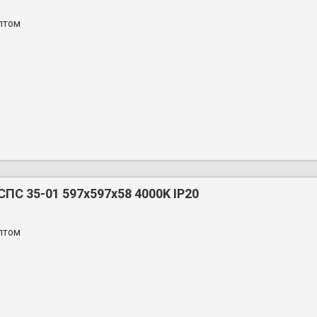
птом
ПС 35-01 597х597x58 4000K IP20
птом