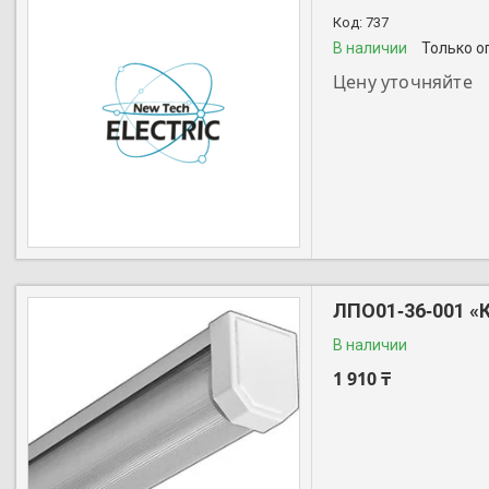
737
В наличии
Только о
Цену уточняйте
+7 (727) 356-28-44
ЛПО01‑36‑001 «
В наличии
1 910 ₸