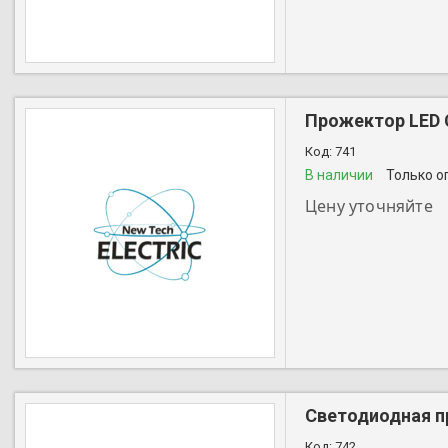
Прожектор LED С
741
В наличии
Только о
Цену уточняйте
+7 (727) 356-28-44
Светодиодная п
742