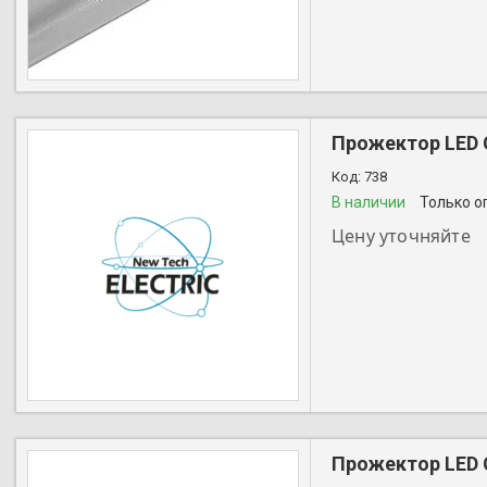
Прожектор LED С
738
В наличии
Только о
Цену уточняйте
+7 (727) 356-28-44
Прожектор LED С