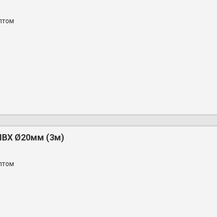
птом
ПВХ Ø20мм (3м)
птом