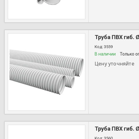
Труба ПВХ гиб. 
3559
В наличии
Только о
Цену уточняйте
+7 (727) 356-28-44
Труба ПВХ гиб. 
3560