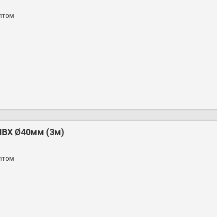
птом
ПВХ Ø40мм (3м)
птом