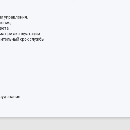
ми управления.
ления,
цвета
ма при эксплуатации.
лительный срок службы
орудование