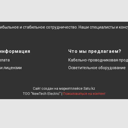
рибыльное и стабильное сотрудничество. Наши специалисты и кон
 информация
Что мы предлагаем?
плата
Кабельно-проводниковая про
и лицензии
Осветительное оборудование
Сайт создан на маркетплейсе
Satu.kz
ТОО "NewTech Electric" |
Пожаловаться на контент