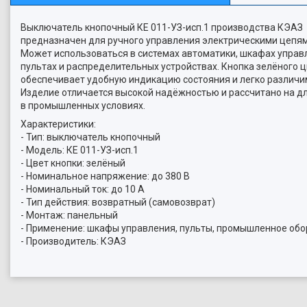
Выключатель кнопочный КЕ 011-УЗ-исп.1 производства КЭАЗ
предназначен для ручного управления электрическими цепя
Может использоваться в системах автоматики, шкафах управ
пультах и распределительных устройствах. Кнопка зелёного 
обеспечивает удобную индикацию состояния и легко различи
Изделие отличается высокой надёжностью и рассчитано на д
в промышленных условиях.
Характеристики:
- Тип: выключатель кнопочный
- Модель: КЕ 011-УЗ-исп.1
- Цвет кнопки: зелёный
- Номинальное напряжение: до 380 В
- Номинальный ток: до 10 А
- Тип действия: возвратный (самовозврат)
- Монтаж: панельный
- Применение: шкафы управления, пульты, промышленное об
- Производитель: КЭАЗ