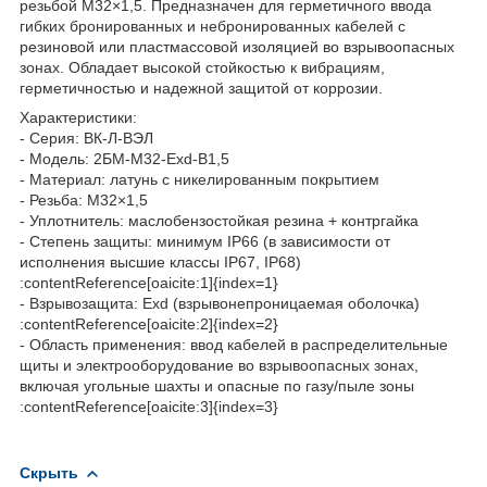
резьбой M32×1,5. Предназначен для герметичного ввода
гибких бронированных и небронированных кабелей с
резиновой или пластмассовой изоляцией во взрывоопасных
зонах. Обладает высокой стойкостью к вибрациям,
герметичностью и надежной защитой от коррозии.
Характеристики:
- Серия: ВК-Л-ВЭЛ
- Модель: 2БМ-М32-Exd-В1,5
- Материал: латунь с никелированным покрытием
- Резьба: M32×1,5
- Уплотнитель: маслобензостойкая резина + контргайка
- Степень защиты: минимум IP66 (в зависимости от
исполнения высшие классы IP67, IP68)
:contentReference[oaicite:1]{index=1}
- Взрывозащита: Exd (взрывонепроницаемая оболочка)
:contentReference[oaicite:2]{index=2}
- Область применения: ввод кабелей в распределительные
щиты и электрооборудование во взрывоопасных зонах,
включая угольные шахты и опасные по газу/пыле зоны
:contentReference[oaicite:3]{index=3}
Скрыть