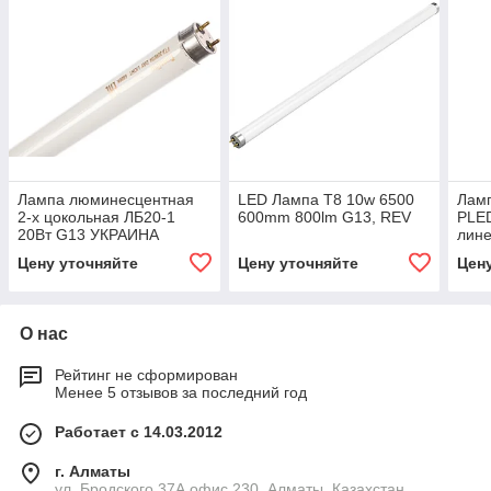
Лампа люминесцентная
LED Лампа Т8 10w 6500
Лам
2-х цокольная ЛБ20-1
600mm 800lm G13, REV
PLE
20Вт G13 УКРАИНА
лине
бел.
Цену уточняйте
Цену уточняйте
Цен
Jaz
О нас
Рейтинг не сформирован
Менее 5 отзывов за последний год
Работает с 14.03.2012
г. Алматы
ул. Бродского 37А офис 230, Алматы, Казахстан