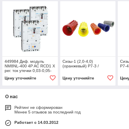
449984 Диф. модуль
Сизы-1 (2,0-4,0)
Сизы
NM8NL-400 4P AC RCD1 X
(оранжевый) P7-3 /
P7-4
рег. ток утечки 0,03-0,05-
0,1-0,2-0,3-0,5-1-2 A (R)4
Цену уточняйте
Цену уточняйте
Цен
О нас
Рейтинг не сформирован
Менее 5 отзывов за последний год
Работает с 14.03.2012