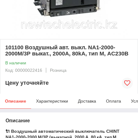
101100 Воздушный авт. выкл. NA1-2000-
2000М/3P выкат., 2000A, 80kA, тип М, AC230В
В наличии
Код: 00000022416
Розница
Цену уточняйте
Описание
Характеристики
Доставка
Оплата
Усл
Описание
🔌 Воздушный автоматический выключатель CHINT
NA1‑2000‑2000 M/3P (выкатной, 2000 A, 80 кА, тип M,