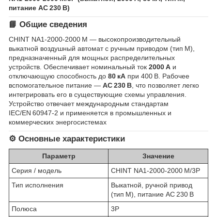
питание AC 230 В)
📘 Общие сведения
CHINT NA1‑2000‑2000 M — высокопроизводительный
выкатной воздушный автомат с ручным приводом (тип M),
предназначенный для мощных распределительных
устройств. Обеспечивает номинальный ток
2000 A
и
отключающую способность до
80 кА
при 400 В. Рабочее
вспомогательное питание —
AC 230 В
, что позволяет легко
интегрировать его в существующие схемы управления.
Устройство отвечает международным стандартам
IEC/EN 60947‑2 и применяется в промышленных и
коммерческих энергосистемах
⚙️ Основные характеристики
Параметр
Значение
Серия / модель
CHINT NA1‑2000‑2000 M/3P
Тип исполнения
Выкатной, ручной привод
(тип M), питание AC 230 В
Полюса
3P