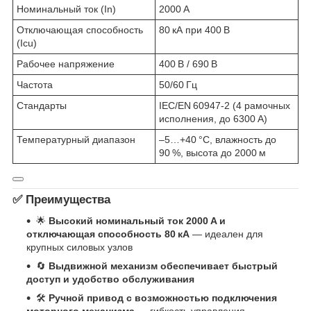
Номинальный ток (In)
2000 A
Отключающая способность
80 кА при 400 В
(Icu)
Рабочее напряжение
400 В / 690 В
Частота
50/60 Гц
Стандарты
IEC/EN 60947‑2 (4 рамочных
исполнения, до 6300 A)
Температурный диапазон
–5…+40 °C, влажность до
90 %, высота до 2000 м
✅ Преимущества
🌟
Высокий номинальный ток 2000 A и
отключающая способность 80 кА
— идеален для
крупных силовых узлов
🔄
Выдвижной механизм обеспечивает быстрый
доступ и удобство обслуживания
🛠
Ручной привод с возможностью подключения