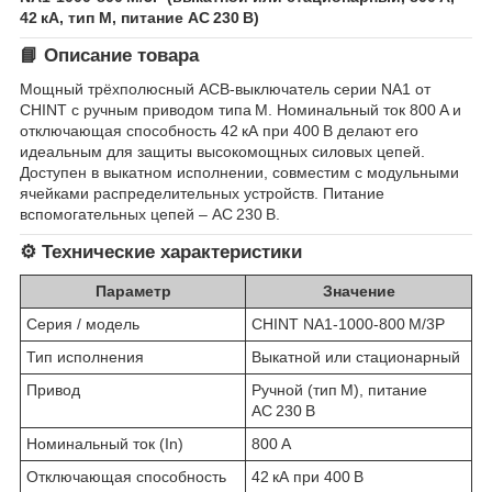
42 кA, тип M, питание AC 230 В)
📘 Описание товара
Мощный трёхполюсный ACB‑выключатель серии NA1 от
CHINT с ручным приводом типа M. Номинальный ток 800 A и
отключающая способность 42 кА при 400 В делают его
идеальным для защиты высокомощных силовых цепей.
Доступен в выкатном исполнении, совместим с модульными
ячейками распределительных устройств. Питание
вспомогательных цепей – AC 230 В.
⚙️ Технические характеристики
Параметр
Значение
Серия / модель
CHINT NA1‑1000‑800 M/3P
Тип исполнения
Выкатной или стационарный
Привод
Ручной (тип M), питание
AC 230 В
Номинальный ток (In)
800 A
Отключающая способность
42 кА при 400 В