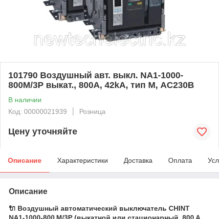
101790 Воздушный авт. выкл. NA1-1000-
800M/3P выкат., 800A, 42kA, тип М, AC230В
В наличии
Код: 00000021939
Розница
Цену уточняйте
Описание
Характеристики
Доставка
Оплата
Усл
Описание
🔌 Воздушный автоматический выключатель CHINT
NA1‑1000‑800 M/3P (выкатной или стационарный, 800 A,