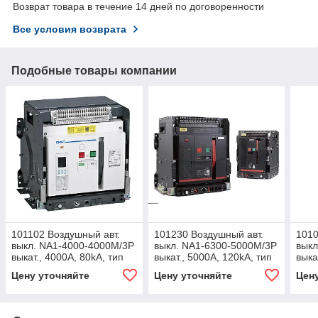
Возврат товара в течение 14 дней по договоренности
Все условия возврата
Подобные товары компании
101102 Воздушный авт.
101230 Воздушный авт.
1010
выкл. NA1-4000-4000M/3P
выкл. NA1-6300-5000M/3P
выкл
выкат., 4000A, 80kA, тип
выкат., 5000A, 120kA, тип
выка
М, AC230В
М, AC230В
М, 
Цену уточняйте
Цену уточняйте
Цен