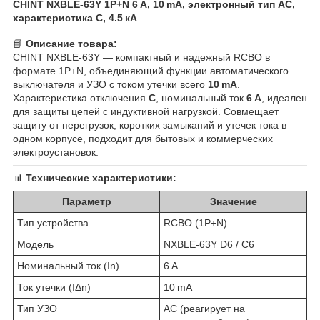
CHINT NXBLE‑63Y 1P+N 6 A, 10 mA, электронный тип AC,
характеристика C, 4.5 кА
📘
Описание товара:
CHINT NXBLE‑63Y — компактный и надежный RCBO в
формате 1P+N, объединяющий функции автоматического
выключателя и УЗО с током утечки всего
10 mA
.
Характеристика отключения
C
, номинальный ток
6 A
, идеален
для защиты цепей с индуктивной нагрузкой. Совмещает
защиту от перегрузок, коротких замыканий и утечек тока в
одном корпусе, подходит для бытовых и коммерческих
электроустановок.
📊
Технические характеристики:
Параметр
Значение
Тип устройства
RCBO (1P+N)
Модель
NXBLE‑63Y D6 / C6
Номинальный ток (In)
6 A
Ток утечки (IΔn)
10 mA
Тип УЗО
AC (реагирует на