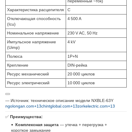
переменный ~ток)
Характеристика расцепителя
C
Отключающая способность
4 500 A
(Icu)
Номинальное напряжение
230 V AC, 50 Hz
Импульсное напряжение
4 kV
(Uimp)
Полюса
1P+N
Крепление
DIN‑рейка
Ресурс механический
20 000 циклов
Ресурс электрический
10 000 циклов
— Источник: техническое описание модели NXBLE‑63Y
ngolongan.com+13chintglobal.com+13zorkelectric.com+13
✅
Преимущества:
Комплексная защита
— утечка + перегрузка +
короткое замыкание