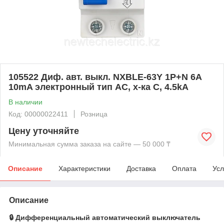
105522 Диф. авт. выкл. NXBLE-63Y 1P+N 6А
10mA электронный тип AС, х-ка С, 4.5kA
В наличии
Код: 00000022411
Розница
Цену уточняйте
Минимальная сумма заказа на сайте — 50 000 ₸
Описание
Характеристики
Доставка
Оплата
Усл
Описание
🔒 Дифференциальный автоматический выключатель