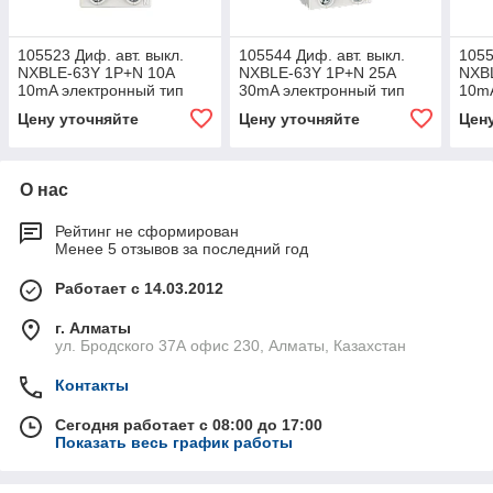
105523 Диф. авт. выкл.
105544 Диф. авт. выкл.
1055
NXBLE-63Y 1P+N 10А
NXBLE-63Y 1P+N 25А
NXB
10mA электронный тип
30mA электронный тип
10mA
AС, х-ка С, 4.5kA
AС, х-ка С, 4.5kA
AС, 
Цену уточняйте
Цену уточняйте
Цен
О нас
Рейтинг не сформирован
Менее 5 отзывов за последний год
Работает с 14.03.2012
г. Алматы
ул. Бродского 37А офис 230, Алматы, Казахстан
Контакты
Сегодня работает с 08:00 до 17:00
Показать весь график работы