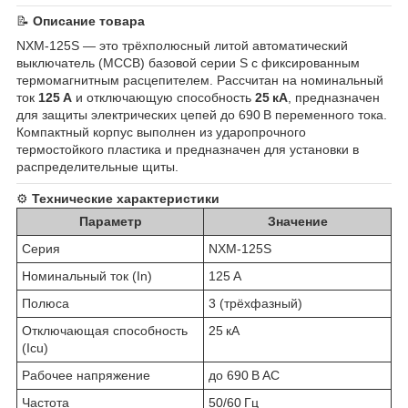
📝
Описание товара
NXM‑125S — это трёхполюсный литой автоматический
выключатель (MCCB) базовой серии S с фиксированным
термомагнитным расцепителем. Рассчитан на номинальный
ток
125 A
и отключающую способность
25 кА
, предназначен
для защиты электрических цепей до 690 В переменного тока.
Компактный корпус выполнен из ударопрочного
термостойкого пластика и предназначен для установки в
распределительные щиты.
⚙️
Технические характеристики
Параметр
Значение
Серия
NXM‑125S
Номинальный ток (In)
125 A
Полюса
3 (трёхфазный)
Отключающая способность
25 кА
(Icu)
Рабочее напряжение
до 690 В AC
Частота
50/60 Гц