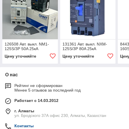
126508 Авт. выкл. NM1-
131361 Авт. выкл. NXM-
8443
125S/3Р 50A 25кА
125S/3Р 80A 25кА
160S
Цену уточняйте
Цену уточняйте
Цен
О нас
Рейтинг не сформирован
Менее 5 отзывов за последний год
Работает с 14.03.2012
г. Алматы
ул. Бродского 37А офис 230, Алматы, Казахстан
Контакты