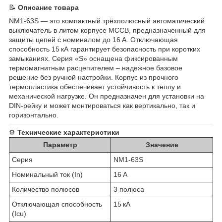
📝
Описание товара
NM1‑63S — это компактный трёхполюсный автоматический
выключатель в литом корпусе MCCB, предназначенный для
защиты цепей с номиналом до 16 A. Отключающая
способность 15 кА гарантирует безопасность при коротких
замыканиях. Серия «S» оснащена фиксированным
термомагнитным расцепителем – надежное базовое
решение без ручной настройки. Корпус из прочного
термопластика обеспечивает устойчивость к теплу и
механической нагрузке. Он предназначен для установки на
DIN-рейку и может монтироваться как вертикально, так и
горизонтально.
⚙️
Технические характеристики
Параметр
Значение
Серия
NM1‑63S
Номинальный ток (In)
16 A
Количество полюсов
3 полюса
Отключающая способность
15 кА
(Icu)