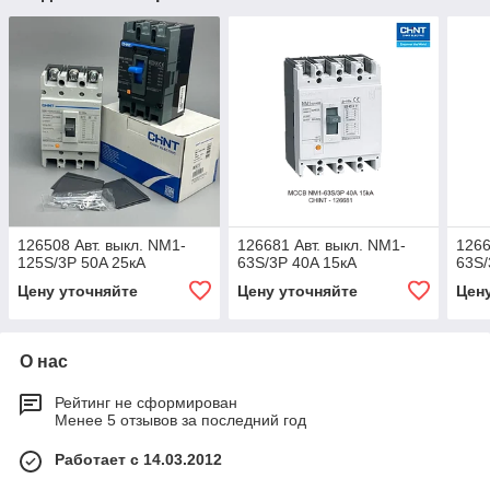
126508 Авт. выкл. NM1-
126681 Авт. выкл. NM1-
1266
125S/3Р 50A 25кА
63S/3Р 40A 15кА
63S/
Цену уточняйте
Цену уточняйте
Цен
О нас
Рейтинг не сформирован
Менее 5 отзывов за последний год
Работает с 14.03.2012