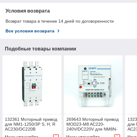
Условия возврата
Возврат товара в течение 14 дней по договоренности
Все условия возврата
Подобные товары компании
132361 Моторный привод
269643 Моторный привод
132
для NM1-1250/3P S, H, R
MOD23-M8 AC220-
для 
AC230/DC220В
240V/DC220V для NM8N-
AC2
400/630 (R)4