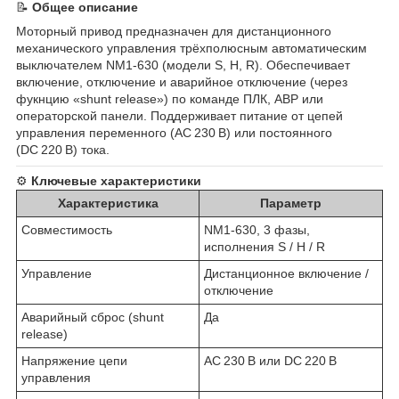
📝
Общее описание
Моторный привод предназначен для дистанционного
механического управления трёхполюсным автоматическим
выключателем NM1-630 (модели S, H, R). Обеспечивает
включение, отключение и аварийное отключение (через
фукнцию «shunt release») по команде ПЛК, АВР или
операторской панели. Поддерживает питание от цепей
управления переменного (AC 230 В) или постоянного
(DC 220 В) тока.
⚙️
Ключевые характеристики
Характеристика
Параметр
Совместимость
NM1‑630, 3 фазы,
исполнения S / H / R
Управление
Дистанционное включение /
отключение
Аварийный сброс (shunt
Да
release)
Напряжение цепи
AC 230 В или DC 220 В
управления