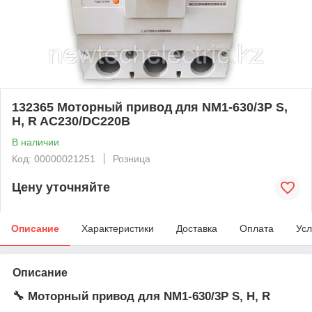
132365 Моторный привод для NM1-630/3P S,
H, R AC230/DC220В
В наличии
Код: 00000021251
Розница
Цену уточняйте
Описание
Характеристики
Доставка
Оплата
Усл
Описание
🔧
Моторный привод для NM1‑630/3P S, H, R