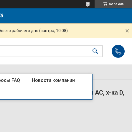
Корзина
43
шего рабочего дня (завтра, 10.08)
росы FAQ
Новости компании
 1P+N 63А 10mA электронный тип AС, х-ка D,