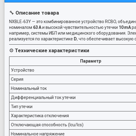
🔧
Описание товара
NXBLE‑63Y — это комбинированное устройство RCBO, объединя
номиналом
63 A
и высокой чувствительностью утечки
10 mA
ра
например, системы ИБП или медицинского оборудования. Элек
реализуется по характеристике
D
, что обеспечивает высокую 
⚙️
Технические характеристики
Параметр
Устройство
Серия
Номинальный ток
Дифференциальный ток утечки
Тип утечки
Характеристика отключения
Отключающая способность (Icu/Ics)
Номинальное напряжение