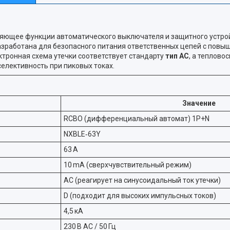
ющее функции автоматического выключателя и защитного устройст
зработана для безопасного питания ответственных цепей с повы
тронная схема утечки соответствует стандарту
тип AC
, а теплов
селективность при пиковых токах.
Значение
RCBO (дифференциальный автомат) 1P+N
NXBLE‑63Y
63 A
10 mA (сверхчувствительный режим)
AC (реагирует на синусоидальный ток утечки)
D (подходит для высоких импульсных токов)
4,5 кА
230 В AC / 50 Гц