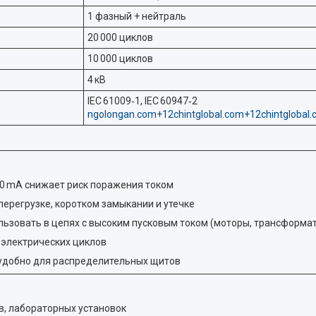
1 фазный + нейтраль
20 000 циклов
10 000 циклов
4 кВ
IEC 61009‑1, IEC 60947‑2
ngolongan.com+12chintglobal.com+12chintglobal
0 mA снижает риск поражения током
ерегрузке, коротком замыкании и утечке
льзовать в цепях с высоким пусковым током (моторы, трансформа
0 электрических циклов
 удобно для распределительных щитов
в, лабораторных установок