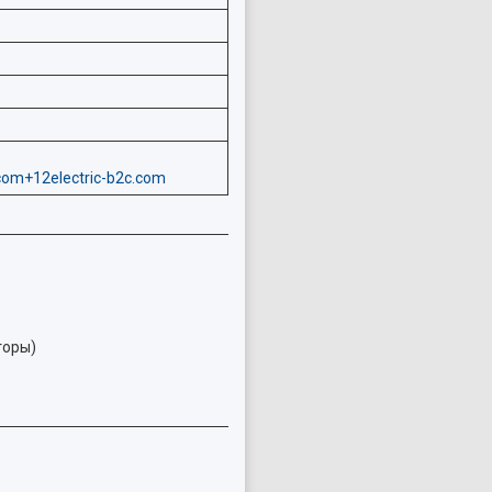
.com+12
electric-b2c.com
торы)