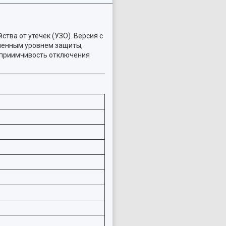
ва от утечек (УЗО). Версия с
шенным уровнем защиты,
осприимчивость отключения