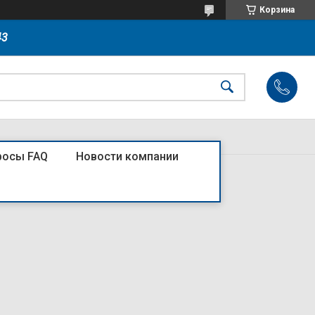
Корзина
43
росы FAQ
Новости компании
1250/3P S, H, R AC230/DC220В