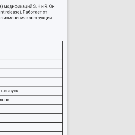
 модификаций S, H и R. Он
 release). Работает от
ез изменения конструкции
т‑выпуск
ально