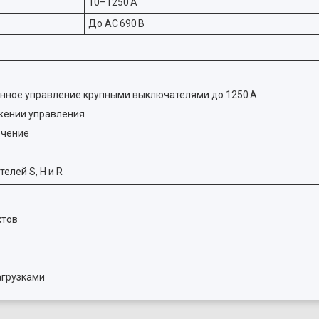
10–1250 A
До AC 690 В
нное управление крупными выключателями до 1250 A
яжении управления
ючение
лей S, H и R
ктов
агрузками