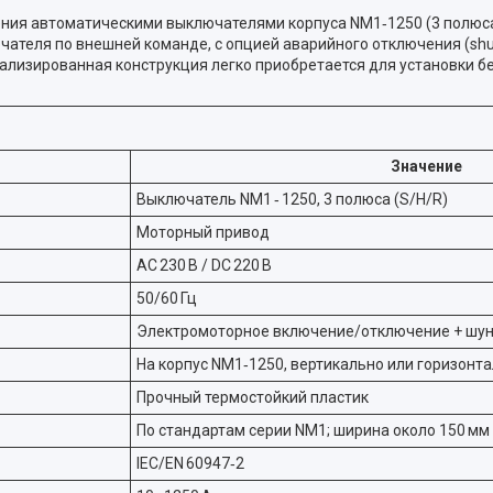
ия автоматическими выключателями корпуса NM1‑1250 (3 полюса)
теля по внешней команде, с опцией аварийного отключения (shunt
уализированная конструкция легко приобретается для установки б
Значение
Выключатель NM1 ‑ 1250, 3 полюса (S/H/R)
Моторный привод
AC 230 В / DC 220 В
50/60 Гц
Электромоторное включение/отключение + шун
На корпус NM1‑1250, вертикально или горизонт
Прочный термостойкий пластик
По стандартам серии NM1; ширина около 150 мм
IEC/EN 60947‑2