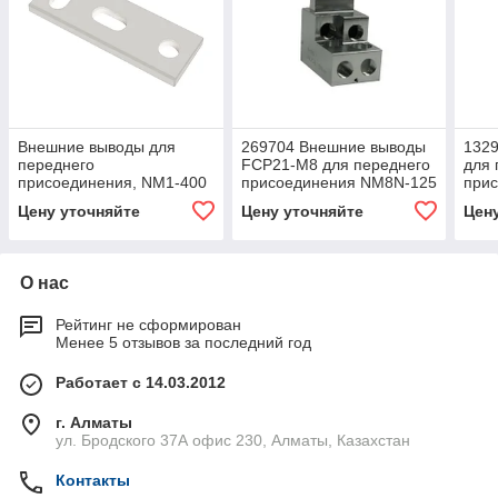
Внешние выводы для
269704 Внешние выводы
132
переднего
FCP21-M8 для переднего
для 
присоединения, NM1-400
присоединения NM8N-125
прис
(прямой), 132940
3P (R)4
800(
Цену уточняйте
Цену уточняйте
Цен
О нас
Рейтинг не сформирован
Менее 5 отзывов за последний год
Работает с 14.03.2012
г. Алматы
ул. Бродского 37А офис 230, Алматы, Казахстан
Контакты