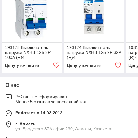
193178 Выключатель
193174 Выключатель
193
нагрузки NXHB-125 2P
нагрузки NXHB-125 2P 32A
нагр
100A (R)4
(R)4
(R)4
Цену уточняйте
Цену уточняйте
Цен
О нас
Рейтинг не сформирован
Менее 5 отзывов за последний год
Работает с 14.03.2012
г. Алматы
ул. Бродского 37А офис 230, Алматы, Казахстан