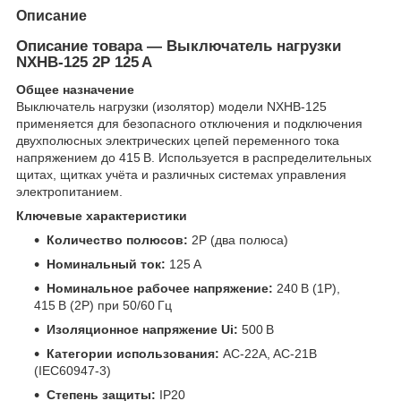
Описание
Описание товара — Выключатель нагрузки
NXHB‑125 2P 125 A
Общее назначение
Выключатель нагрузки (изолятор) модели NXHB‑125
применяется для безопасного отключения и подключения
двухполюсных электрических цепей переменного тока
напряжением до 415 В. Используется в распределительных
щитах, щитках учёта и различных системах управления
электропитанием.
Ключевые характеристики
Количество полюсов:
2P (два полюса)
Номинальный ток:
125 А
Номинальное рабочее напряжение:
240 В (1P),
415 В (2P) при 50/60 Гц
Изоляционное напряжение Ui:
500 В
Категории использования:
AC‑22A, AC‑21B
(IEC60947‑3)
Степень защиты:
IP20