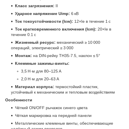
Класс загрязнения:
II
Ударное напряжение Uimp:
6 кВ
Ток токоустойчивости (Icw):
12×Ie в течение 1 с
Ток кратковременного включения (Icm):
20×Ie в
течение 0.1 с
Жизненный ресурс:
механический ≥ 10 000
операций, электрический ≥ 3 000
Монтаж:
на DIN‑рейку TH35‑7.5, наклон ≤ 5°
Клеммные зажимы‑винты:
3,5 Н·м для 80–125 А
2,0 Н·м для 20–63 А
Материал корпуса:
термостойкий пластик,
устойчивый к механическим и тепловым воздействиям
Особенности
Чёткий ON/OFF рычажок синего цвета
Чёткая маркировка на передней панели
Металлические клеммные винты, обеспечивающие
надёжный зажим проводов