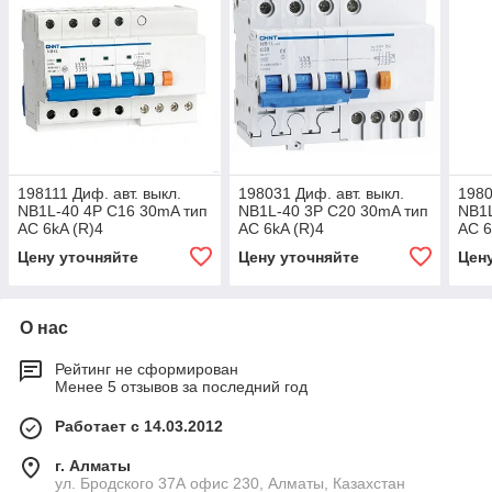
198111 Диф. авт. выкл.
198031 Диф. авт. выкл.
1980
NB1L-40 4P C16 30mA тип
NB1L-40 3P C20 30mA тип
NB1L
AC 6kA (R)4
AC 6kA (R)4
AC 6
Цену уточняйте
Цену уточняйте
Цен
О нас
Рейтинг не сформирован
Менее 5 отзывов за последний год
Работает с 14.03.2012
г. Алматы
ул. Бродского 37А офис 230, Алматы, Казахстан