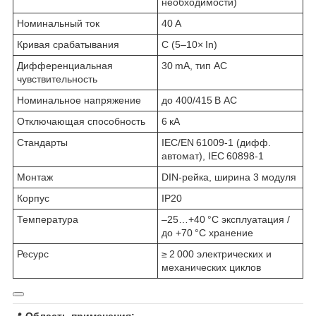
необходимости)
Номинальный ток
40 А
Кривая срабатывания
C (5–10× In)
Дифференциальная
30 mA, тип AC
чувствительность
Номинальное напряжение
до 400/415 В AC
Отключающая способность
6 кА
Стандарты
IEC/EN 61009‑1 (дифф.
автомат), IEC 60898‑1
Монтаж
DIN‑рейка, ширина 3 модуля
Корпус
IP20
Температура
–25…+40 °C эксплуатация /
до +70 °C хранение
Ресурс
≥ 2 000 электрических и
механических циклов
📍
Область применения: