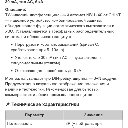
30 mA, тип AC, 6 кА
Описание:
TWнический дифференциальный автомат NB1L‑40 от CHINT
— надёжное устройство комбинированной защиты,
объединяющее функции автоматического выключателя и
УЗО. Устанавливается в трёхфазных распределительных
системах и обеспечивает защиту от:
Перегрузок и коротких замыканий (кривая C:
срабатывание при 5–10× In)
Утечек тока ≥ 30 mA (тип AC — чувствителен к
синусоидальным утечкам)
Отключающая способность до 6 кА
Монтаж на стандартную DIN‑рейку, ширина — 3+N модуля.
Предусмотрено визуальное отображение положения и
наличие тест‑кнопки. Рекомендован для бытовых,
коммерческих и лёгких промышленных щитов.
📌 Технические характеристики
Параметр
Значение
Полюсовость
3P (+ нейтраль при