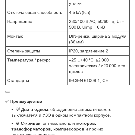
утечки
Отключающая способность
4,5 kA (Icn)
Напряжение
230/400 В AC, 50/60 Гц; Ui =
500 В, Uimp = 6 кВ
Монтаж
DIN-рейка, ширина 2 модуля
(36 мм)
Степень защиты
IP20, загрязнение 2
Температура / ресурс
–25…+40 °C; ≥2 000
электрических / ≥20 000 мех.
циклов
Стандарты
IEC/EN 61009‑1, CE
✅
Преимущества
💡
Два в одном
: объединение автоматического
выключателя и УЗО в одном компактном корпусе.
⚙️
C-кривая
: оптимально для
моторов,
трансформаторов, компрессоров
и прочих
индуктивных нагрузок.