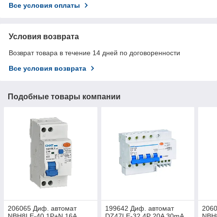
Все условия оплаты
Условия возврата
Возврат товара в течение 14 дней по договоренности
Все условия возврата
Подобные товары компании
206065 Диф. автомат
199642 Диф. автомат
2060
NBH8LE-40 1P+N 16A
DZ47LE-32 4P 20A 30mA
NBH