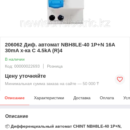
206062 Диф. автомат NBH8LE-40 1P+N 16A
30mA х-ка С 4.5kA (R)4
В наличии
Код: 00000022693
Розница
Цену уточняйте
Минимальная сумма заказа на сайте — 50 000 ₸
Описание
Характеристики
Доставка
Оплата
Усл
Описание
📦
Дифференциальный автомат CHINT NBH8LE‑40 1P+N,