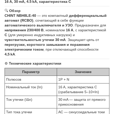
16 A, 30 mA, 4.5 kA, характеристика C
🔍
Обзор
CHINT NBH8LE‑40
— это компактный
дифференциальный
автомат (RCBO)
, сочетающий в себе функции
автоматического выключателя и УЗО
. Предназначен для
напряжения 230/400 В
, номиналом
16 A
, с характеристикой
C
(для умеренно индуктивных нагрузок) и
чувствительностью утечки 30 mA
. Защищает цепь от
перегрузки, короткого замыкания и поражения
электрическим током
, при отключающей способности
4,5 kA
.
⚙️
Технические характеристики
Параметр
Значение
Полюсов
1P + N
Номинальный ток (In)
16 A, характеристика C
(срабатывание 5–10×In)
Ток утечки (IΔn)
30 mA — защита от прямого
прикосновения
Тип тока утечки
AC — синусоидальные токи