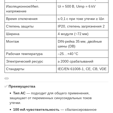
Изоляционное/Имп.
Ui = 500 В, Uimp = 6 kV
напряжение
Время отключения
≤ 0,1 с при токе утечки ≥ IΔn
Степень защиты
IP20, степень загрязнения 2
Ширина
4 модуля (~72 мм)
Монтаж
DIN-рейка 35 мм, двойные
шины (DB)
Рабочая температура
–25…+40 °C
Электрический ресурс
≥ 2000 срабатываний
Стандарты
IEC/EN 61008‑1, CE, CB, VDE
✅
Преимущества
Тип AC
— подходит для общего применения,
защищает от переменных синусоидальных токов
утечки.
100 mA чувствительность
— сбалансированное