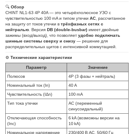
🔍
Обзор
CHINT NL1‑63 4P 40A — это четырёхполюсное УЗО с
чувствительностью 100 mA и типом утечки
AC
, рассчитанное
на защиту от токов утечки в
трёхфазных сетях с
нейтралью
. Версия
DB (double-busbar)
имеет двойные
зажимы (вход/выход), что позволяет
удобно подключать
шинные системы сверху и снизу
— решение для
распределительных щитов с интенсивной коммутацией.
⚙️
Технические характеристики
Параметр
Значение
Полюсов
4P (3 фазы + нейтраль)
Номинальный ток (In)
40 A
Чувствительность (IΔn)
100 mA
Тип тока утечки
AC (переменный
синусоидальный)
Отключающая способность
6 kA (возможны версии на
(Inc)
10 kA)
Номинальное напряжение
230/400 В AC, 50/60 Гц