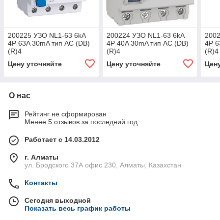
200225 УЗО NL1-63 6kA
200224 УЗО NL1-63 6kA
2002
4P 63A 30mA тип AC (DB)
4P 40A 30mA тип AC (DB)
4P 6
(R)4
(R)4
(R)4
Цену уточняйте
Цену уточняйте
Цен
О нас
Рейтинг не сформирован
Менее 5 отзывов за последний год
Работает с 14.03.2012
г. Алматы
ул. Бродского 37А офис 230, Алматы, Казахстан
Контакты
Сегодня выходной
Показать весь график работы