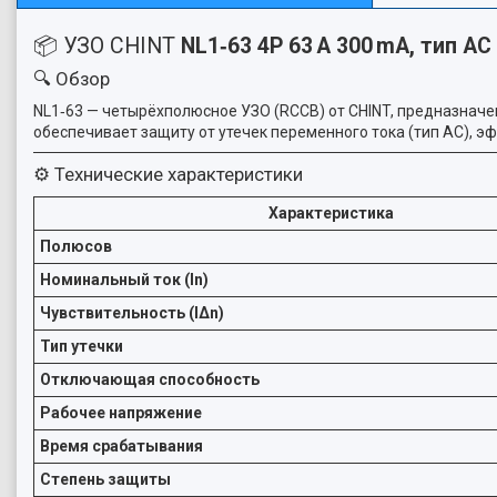
📦 УЗО CHINT
NL1‑63 4P 63 A 300 mA, тип AC
🔍 Обзор
NL1‑63 — четырёхполюсное УЗО (RCCB) от CHINT, предназнач
обеспечивает защиту от утечек переменного тока (тип AC), 
⚙️ Технические характеристики
Характеристика
Полюсов
Номинальный ток (In)
Чувствительность (IΔn)
Тип утечки
Отключающая способность
Рабочее напряжение
Время срабатывания
Степень защиты