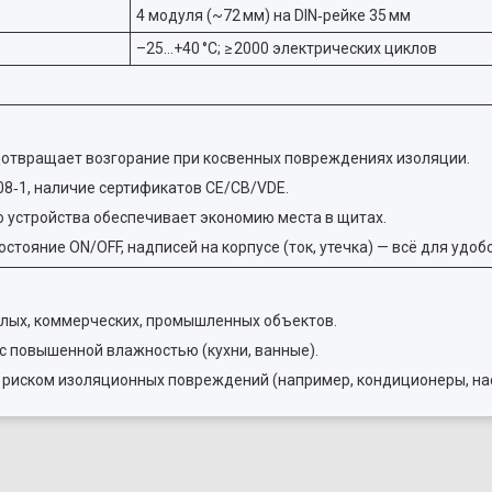
4 модуля (~72 мм) на DIN‑рейке 35 мм
–25…+40 °C; ≥ 2000 электрических циклов
дотвращает возгорание при косвенных повреждениях изоляции.
08‑1, наличие сертификатов CE/CB/VDE.
 устройства обеспечивает экономию места в щитах.
остояние ON/OFF, надписей на корпусе (ток, утечка) — всё для удо
илых, коммерческих, промышленных объектов.
с повышенной влажностью (кухни, ванные).
 риском изоляционных повреждений (например, кондиционеры, на