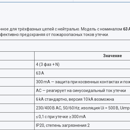
енное для трёхфазных цепей с нейтралью. Модель с номиналом
63 
эффективно предохраняя от пожароопасных токов утечки.
Значение
4 (3 фаз + N)
63 A
300 mA — защита при косвенных контактах и по
AC — реагирует на синусоидальный ток утечки
6 kA стандартно, версия 10 kA возможна
230/400 В AC, 50/60 Hz; изоляция Ui = 500 В, Uimp
≤ 0,1 с при утечке ≥ 300 mA
IP20, степень загрязнения 2