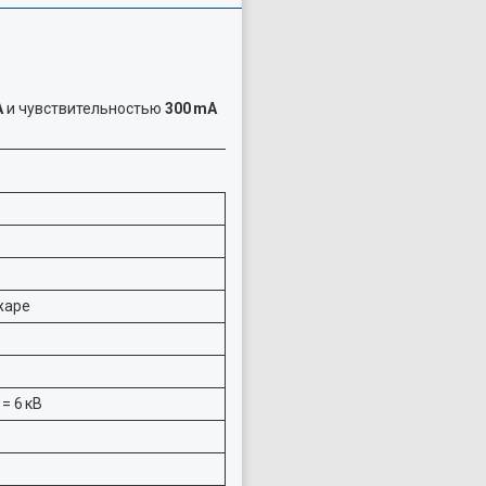
A
и чувствительностью
300 mA
жаре
 = 6 кВ