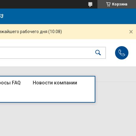
Корзина
43
ижайшего рабочего дня (10.08)
росы FAQ
Новости компании
mA тип AC (R)4