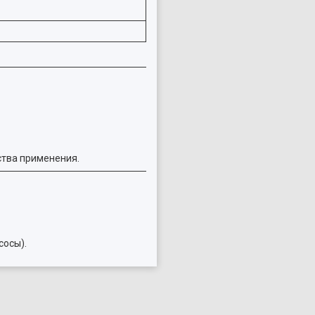
бства применения.
сосы).