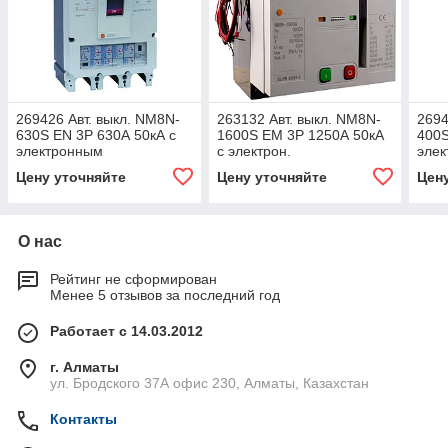
269426 Авт. выкл. NM8N-
263132 Авт. выкл. NM8N-
2694
630S EN 3P 630А 50кА с
1600S EM 3P 1250А 50кА
400S
электронным
с электрон.
элек
расцепителем (R)4
расцепителем, LCD (R)4
LCD 
Цену уточняйте
Цену уточняйте
Цен
О нас
Рейтинг не сформирован
Менее 5 отзывов за последний год
Работает с 14.03.2012
г. Алматы
ул. Бродского 37А офис 230, Алматы, Казахстан
Контакты