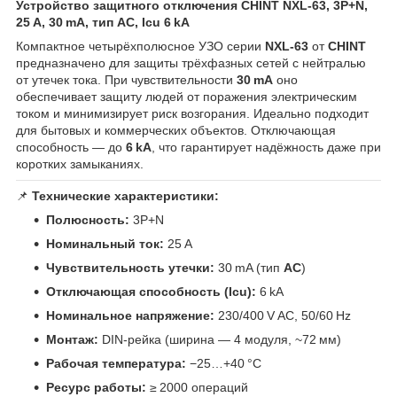
Устройство защитного отключения CHINT NXL‑63, 3P+N,
25 A, 30 mA, тип AC, Icu 6 kA
Компактное четырёхполюсное УЗО серии
NXL‑63
от
CHINT
предназначено для защиты трёхфазных сетей с нейтралью
от утечек тока. При чувствительности
30 mA
оно
обеспечивает защиту людей от поражения электрическим
током и минимизирует риск возгорания. Идеально подходит
для бытовых и коммерческих объектов. Отключающая
способность — до
6 kA
, что гарантирует надёжность даже при
коротких замыканиях.
📌
Технические характеристики:
Полюсность:
3P+N
Номинальный ток:
25 A
Чувствительность утечки:
30 mA (тип
AC
)
Отключающая способность (Icu):
6 kA
Номинальное напряжение:
230/400 V AC, 50/60 Hz
Монтаж:
DIN‑рейка (ширина — 4 модуля, ~72 мм)
Рабочая температура:
−25…+40 °C
Ресурс работы:
≥ 2000 операций