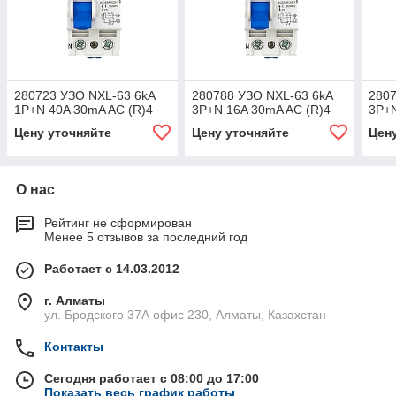
280723 УЗО NXL-63 6kA
280788 УЗО NXL-63 6kA
2807
1P+N 40A 30mA AC (R)4
3P+N 16A 30mA AC (R)4
3P+N
Цену уточняйте
Цену уточняйте
Цен
О нас
Рейтинг не сформирован
Менее 5 отзывов за последний год
Работает с 14.03.2012
г. Алматы
ул. Бродского 37А офис 230, Алматы, Казахстан
Контакты
Сегодня работает с 08:00 до 17:00
Показать весь график работы