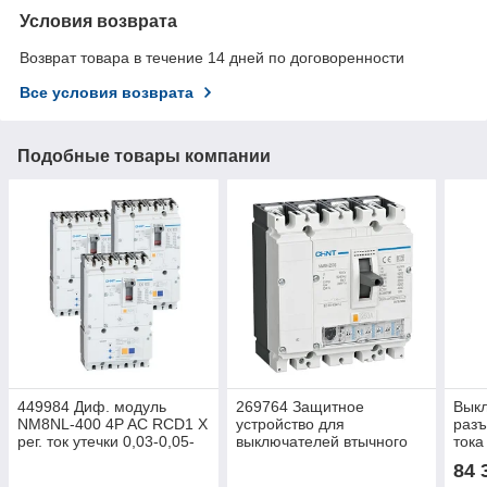
Условия возврата
Возврат товара в течение 14 дней по договоренности
Все условия возврата
Подобные товары компании
449984 Диф. модуль
269764 Защитное
Вык
NM8NL-400 4P AC RCD1 X
устройство для
разъ
рег. ток утечки 0,03-0,05-
выключателей втычного
ток
0,1-0,2-0,3-0,5-1-2 A (R)4
типа PISD22-M8, NM8N-
(R)
84 
250 EN 3P (R)4