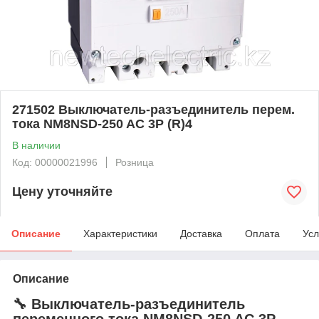
271502 Выключатель-разъединитель перем.
тока NM8NSD-250 AC 3P (R)4
В наличии
Код: 00000021996
Розница
Цену уточняйте
Описание
Характеристики
Доставка
Оплата
Усл
Описание
🔧 Выключатель-разъединитель
переменного тока
NM8NSD‑250 AC 3P