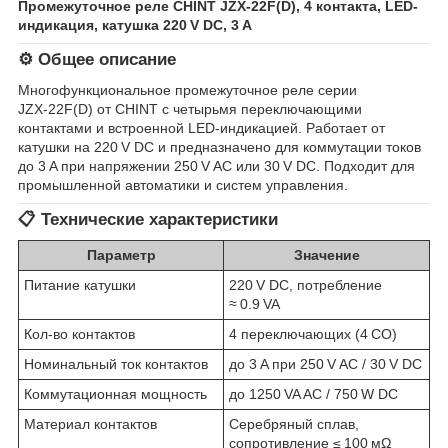
Промежуточное реле CHINT JZX‑22F(D), 4 контакта, LED-
индикация, катушка 220 V DC, 3 A
⚙️ Общее описание
Многофункциональное промежуточное реле серии
JZX‑22F(D) от CHINT с четырьмя переключающими
контактами и встроенной LED-индикацией. Работает от
катушки на 220 V DC и предназначено для коммутации токов
до 3 A при напряжении 250 V AC или 30 V DC. Подходит для
промышленной автоматики и систем управления.
📋 Технические характеристики
Параметр
Значение
Питание катушки
220 V DC, потребление
≈ 0.9 VA
Кол-во контактов
4 переключающих (4 CO)
Номинальный ток контактов
до 3 A при 250 V AC / 30 V DC
Коммутационная мощность
до 1250 VA AC / 750 W DC
Материал контактов
Серебряный сплав,
сопротивление ≤ 100 мΩ