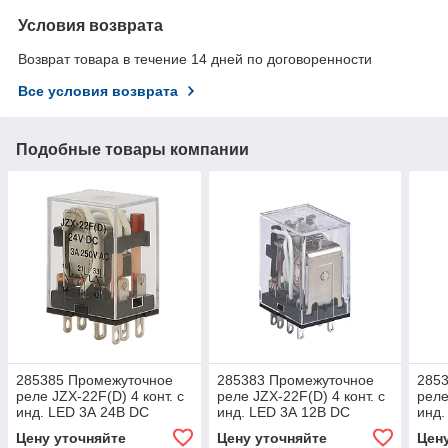
Условия возврата
Возврат товара в течение 14 дней по договоренности
Все условия возврата
Подобные товары компании
285385 Промежуточное
285383 Промежуточное
285
реле JZX-22F(D) 4 конт. с
реле JZX-22F(D) 4 конт. с
реле
инд. LED 3А 24В DC
инд. LED 3А 12В DC
инд.
(старый артикул)4
(старый артикул)4
(ста
Цену уточняйте
Цену уточняйте
Цен