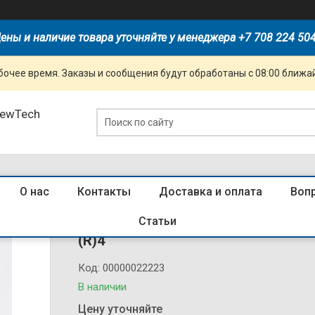
ены и наличие товара уточняйте у менеджера +7 708 224 50
очее время. Заказы и сообщения будут обработаны с 08:00 ближай
NewTech
О нас
Контакты
Доставка и оплата
Воп
272941 Авт. выкл. NM8N-800Q TM 3
Статьи
(R)4
Код:
00000022223
В наличии
Цену уточняйте