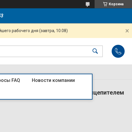
Корзина
43
шего рабочего дня (завтра, 10.08)
росы FAQ
Новости компании
P 800А 70кА с рег. термомаг. расцепителем