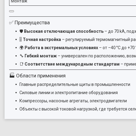
Монтаж
✅ Преимущества
🛡
Высокая отключающая способность
– до 70 kA, по
🎚
Точная настройка
– регулируемый термомагнитный ра
🌍
Работа в экстремальных условиях
– от –40 °C до +70 
🔧
Гибкий монтаж
– универсален по расположению, воз
📑
Соответствие международным стандартам
– приме
🏭 Области применения
Главные распределительные щиты в промышленности
Силовые линии и электропитание оборудования
Компрессоры, насосные агрегаты, электродвигатели
Объекты с высокой токовой нагрузкой, где требуется се