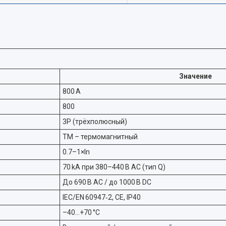
Значение
800 A
800
3P (трёхполюсный)
TM – термомагнитный
0.7–1×In
70 kA при 380–440 В AC (тип Q)
До 690 В AC / до 1000 В DC
IEC/EN 60947‑2, CE, IP40
–40…+70 °C