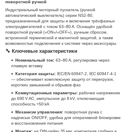
поворотной ручкой
Индустриальный моторный пускатель (ручной
автоматический выключатель) серии NS2‑80,
предназначенный для защиты и включения трёхфазных
электродвигателей с током 63–80 A. Оснащён удобной
поворотной ручкой («ON»/«OFF»), ручным сбросом,
встроенной термической и магнитной защитой, а также
возможностью подключения к системе через аксессуары.
🔧 Ключевые характеристики
Номинальный ток:
63–80 A, регулировка через
плавкую вставку
Категория защиты:
IEC/EN 60947‑2, IEC 60947‑4‑1
— обеспечивает комплексную защиту от перегрузок,
коротких замыканий и обрывов фаз
Коммутационные параметры:
рабочее напряжение
до 690 V AC, импульсное до 8 kV, отключающая
способность ≈50 kA
Механизм управления:
поворотная ручка с
надписью ON/OFF, удобна для оперативной блокировки
и восстановления питания
Монтаж:
на DIN‑рейку 35 мм; компактная глубина и