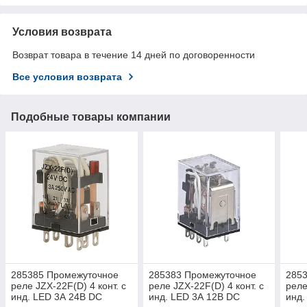
Условия возврата
Возврат товара в течение 14 дней по договоренности
Все условия возврата
Подобные товары компании
285385 Промежуточное
285383 Промежуточное
285
реле JZX-22F(D) 4 конт. с
реле JZX-22F(D) 4 конт. с
реле
инд. LED 3А 24В DC
инд. LED 3А 12В DC
инд.