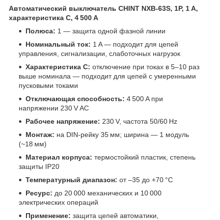
Автоматический выключатель CHINT NXB‑63S, 1P, 1 A,
характеристика C, 4 500 A
Полюса:
1 — защита одной фазной линии
Номинальный ток:
1 A — подходит для цепей
управления, сигнализации, слаботочных нагрузок
Характеристика C:
отключение при токах в 5–10 раз
выше номинала — подходит для цепей с умеренными
пусковыми токами
Отключающая способность:
4 500 A при
напряжении 230 V AC
Рабочее напряжение:
230 V, частота 50/60 Hz
Монтаж:
на DIN‑рейку 35 мм; ширина — 1 модуль
(~18 мм)
Материал корпуса:
термостойкий пластик, степень
защиты IP20
Температурный диапазон:
от –35 до +70 °C
Ресурс:
до 20 000 механических и 10 000
электрических операций
Применение:
защита цепей автоматики,