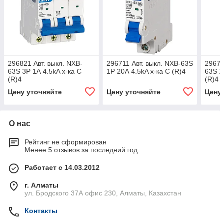
296821 Авт. выкл. NXB-
296711 Авт. выкл. NXB-63S
2967
63S 3P 1А 4.5kA х-ка C
1P 20А 4.5kA х-ка C (R)4
63S 
(R)4
(R)4
Цену уточняйте
Цену уточняйте
Цен
О нас
Рейтинг не сформирован
Менее 5 отзывов за последний год
Работает с 14.03.2012
г. Алматы
ул. Бродского 37А офис 230, Алматы, Казахстан
Контакты