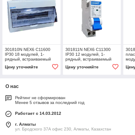
301810N NEX6 С11600
301811N NEX6 С11300
301
IP30 18 модулей, 1-
IP30 12 модулей, 1-
плас
рядный, встраиваемый
рядный, встраиваемый
моду
(R)4
(R)4
наве
Цену уточняйте
Цену уточняйте
Цен
О нас
Рейтинг не сформирован
Менее 5 отзывов за последний год
Работает с 14.03.2012
г. Алматы
ул. Бродского 37А офис 230, Алматы, Казахстан