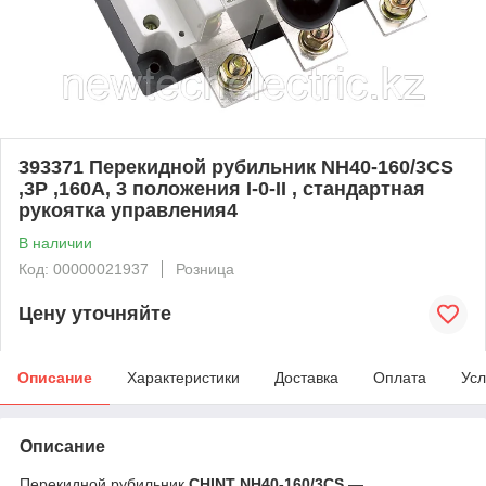
393371 Перекидной рубильник NH40-160/3CS
,3P ,160А, 3 положения I-0-II , стандартная
рукоятка управления4
В наличии
Код: 00000021937
Розница
Цену уточняйте
Описание
Характеристики
Доставка
Оплата
Усл
Описание
Перекидной рубильник
CHINT NH40-160/3CS
—