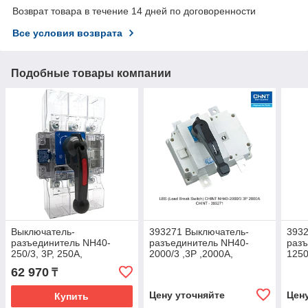
Возврат товара в течение 14 дней по договоренности
Все условия возврата
Подобные товары компании
Выключатель-
393271 Выключатель-
3932
разъединитель NH40-
разъединитель NH40-
разъ
250/3, 3P, 250А,
2000/3 ,3P ,2000А,
1250
стандартная рукоятка
стандартная рукоятка
стан
62 970
₸
управления
управления4
упр
Цену уточняйте
Цен
Купить