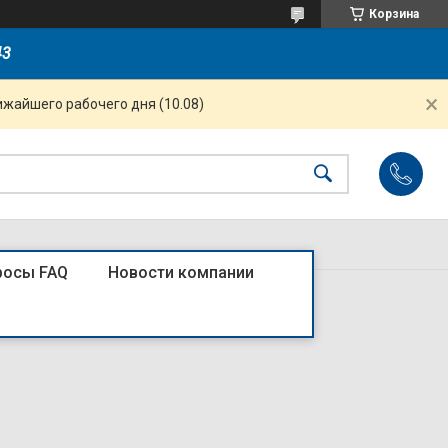
Корзина
43
ижайшего рабочего дня (10.08)
росы FAQ
Новости компании
с поворотной ручкой (R)4