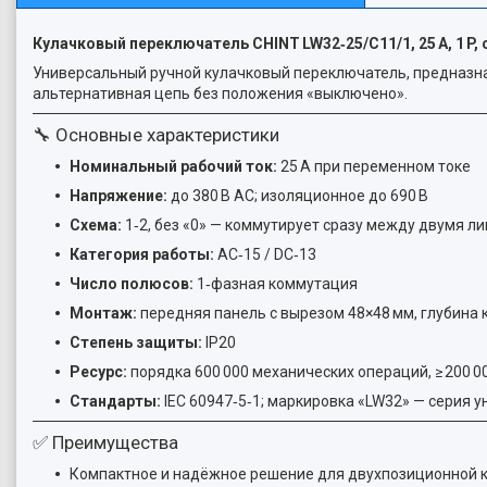
Кулачковый переключатель CHINT LW32‑25/C11/1, 25 А, 1 P, 
Универсальный ручной кулачковый переключатель, предназнач
альтернативная цепь без положения «выключено».
🔧 Основные характеристики
Номинальный рабочий ток:
25 А при переменном токе
Напряжение:
до 380 В AC; изоляционное до 690 В
Схема:
1‑2, без «0» — коммутирует сразу между двумя л
Категория работы:
AC‑15 / DC‑13
Число полюсов:
1‑фазная коммутация
Монтаж:
передняя панель с вырезом 48×48 мм, глубина 
Степень защиты:
IP20
Ресурс:
порядка 600 000 механических операций, ≥ 200 0
Стандарты:
IEC 60947‑5‑1; маркировка «LW32» — серия
✅ Преимущества
Компактное и надёжное решение для двухпозиционной 