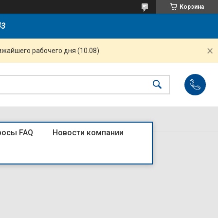
Корзина
43
ижайшего рабочего дня (10.08)
росы FAQ
Новости компании
W32-25/C11/1 , 25А, 1Р, "1-2"4