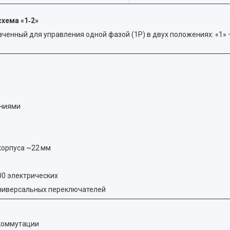
схема «1‑2»
енный для управления одной фазой (1P) в двух положениях: «1» 
иниями
корпуса ~22 мм
00 электрических
 универсальных переключателей
коммутации