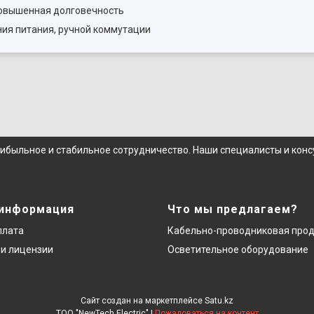
повышенная долговечность
ния питания, ручной коммутации
рибыльное и стабильное сотрудничество. Наши специалисты и кон
 информация
Что мы предлагаем?
плата
Кабельно-проводниковая про
и лицензии
Осветительное оборудование
Сайт создан на маркетплейсе
Satu.kz
ТОО "NewTech Electric" |
Пожаловаться на контент