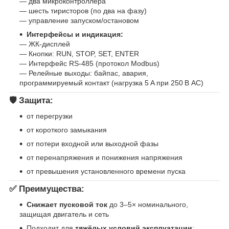
— два микроконтроллера
— шесть тиристоров (по два на фазу)
— управление запуском/остановом
Интерфейсы и индикация:
— ЖК-дисплей
— Кнопки: RUN, STOP, SET, ENTER
— Интерфейс RS‑485 (протокол Modbus)
— Релейные выходы: байпас, авария,
программируемый контакт (нагрузка 5 A при 250 В AC)
🛡 Защита:
от перегрузки
от короткого замыкания
от потери входной или выходной фазы
от перенапряжения и понижения напряжения
от превышения установленного времени пуска
✅ Преимущества:
Снижает пусковой ток
до 3–5× номинального,
защищая двигатель и сеть
Подходит для
тяжёлых условий эксплуатации
: