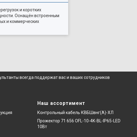
регрузок и коротких
ощности. Оснащён встроенным
ных и коммерческих
сультанты всегда поддержат вас и ваших сотрудников
Наш ассортимент
дукция
Контрольный кабель КВБШвнг(А)-ХЛ
Прожектор 71 656 OFL-10-4K-BL-IP65-LED
10Вт