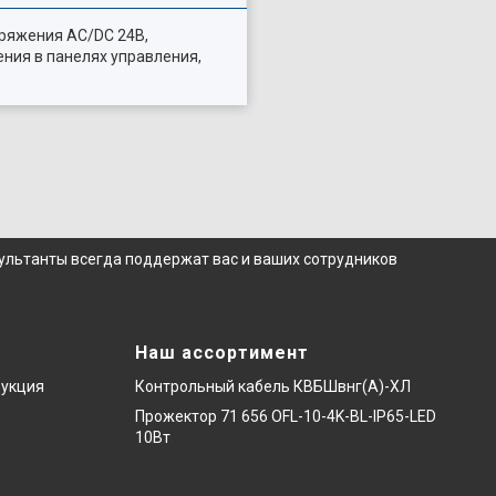
пряжения AC/DC 24В,
ения в панелях управления,
сультанты всегда поддержат вас и ваших сотрудников
Наш ассортимент
дукция
Контрольный кабель КВБШвнг(А)-ХЛ
Прожектор 71 656 OFL-10-4K-BL-IP65-LED
10Вт