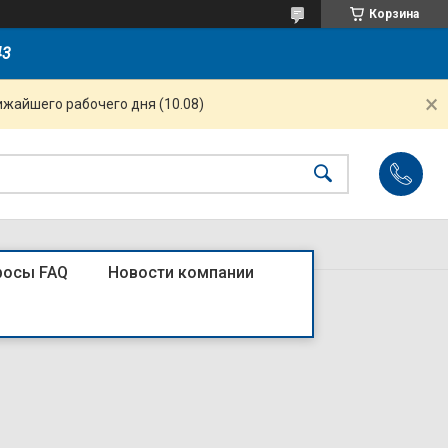
Корзина
43
ижайшего рабочего дня (10.08)
росы FAQ
Новости компании
леный АС/DC24В (R)4