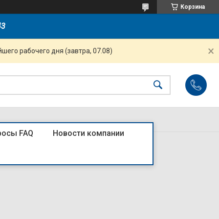
Корзина
43
шего рабочего дня (завтра, 07.08)
росы FAQ
Новости компании
 х-ка C (R)4