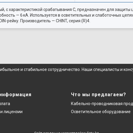
й, с характеристикой срабатывания C, предназначен для защиты 
бность — 6 кА. Используется в осветительных и слаботочных цепя
N-рейку. Производитель — CHINT, серия (R)4.
рибыльное и стабильное сотрудничество. Наши специалисты и кон
 информация
Что мы предлагаем?
плата
Кабельно-проводниковая про
и лицензии
Осветительное оборудование