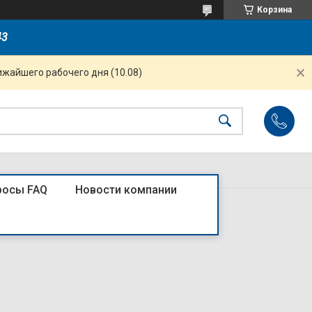
Корзина
43
ижайшего рабочего дня (10.08)
росы FAQ
Новости компании
 х-ка C (R)4