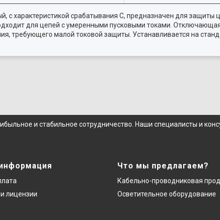
, с характеристикой срабатывания C, предназначен для защиты це
одходит для цепей с умеренными пусковыми токами. Отключающая 
ния, требующего малой токовой защиты. Устанавливается на станд
рибыльное и стабильное сотрудничество. Наши специалисты и кон
 информация
Что мы предлагаем?
плата
Кабельно-проводниковая про
и лицензии
Осветительное оборудование