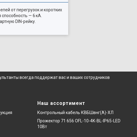
пей от перегрузок и коротких
способность — 6 кА.
артную DIN-рейку.
сультанты всегда поддержат вас и ваших сотрудников
Наш ассортимент
дукция
Контрольный кабель КВБШвнг(А)-ХЛ
Прожектор 71 656 OFL-10-4K-BL-IP65-LED
10Вт