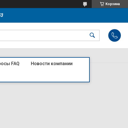
Корзина
43
росы FAQ
Новости компании
FORK 3P, 63А, L=1000мм (R)4