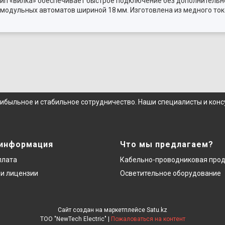
ип «вилка» обеспечивает быстрое подключение без дополнительн
 модульных автоматов шириной 18 мм. Изготовлена из медного то
.
рибыльное и стабильное сотрудничество. Наши специалисты и кон
 информация
Что мы предлагаем?
плата
Кабельно-проводниковая про
и лицензии
Осветительное оборудование
Сайт создан на маркетплейсе
Satu.kz
ТОО "NewTech Electric" |
Пожаловаться на контент