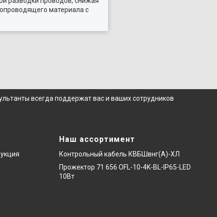
ой разводки проводов, снижая
копроводящего материала с
сультанты всегда поддержат вас и ваших сотрудников
Наш ассортимент
дукция
Контрольный кабель КВБШвнг(А)-ХЛ
Прожектор 71 656 OFL-10-4K-BL-IP65-LED
10Вт