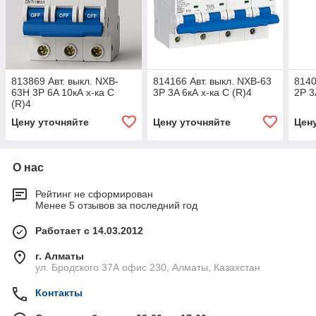
813869 Авт. выкл. NXB-
814166 Авт. выкл. NXB-63
8140
63H 3P 6A 10кА х-ка C
3P 3A 6кА х-ка C (R)4
2P 3
(R)4
Цену уточняйте
Цену уточняйте
Цен
О нас
Рейтинг не сформирован
Менее 5 отзывов за последний год
Работает с 14.03.2012
г. Алматы
ул. Бродского 37А офис 230, Алматы, Казахстан
Контакты