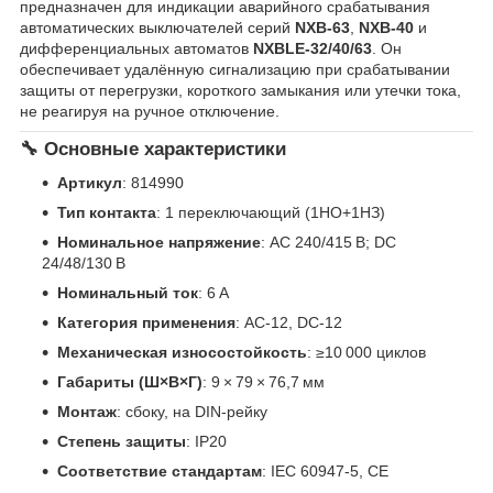
предназначен для индикации аварийного срабатывания
автоматических выключателей серий
NXB-63
,
NXB-40
и
дифференциальных автоматов
NXBLE-32/40/63
. Он
обеспечивает удалённую сигнализацию при срабатывании
защиты от перегрузки, короткого замыкания или утечки тока,
не реагируя на ручное отключение.
🔧 Основные характеристики
Артикул
: 814990
Тип контакта
: 1 переключающий (1НО+1НЗ)
Номинальное напряжение
: AC 240/415 В; DC
24/48/130 В
Номинальный ток
: 6 А
Категория применения
: AC-12, DC-12
Механическая износостойкость
: ≥10 000 циклов
Габариты (Ш×В×Г)
: 9 × 79 × 76,7 мм
Монтаж
: сбоку, на DIN-рейку
Степень защиты
: IP20
Соответствие стандартам
: IEC 60947-5, CE