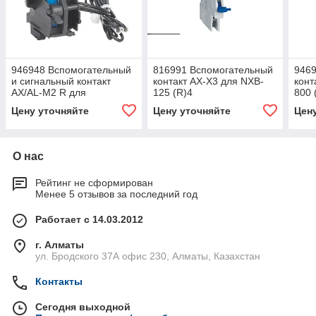
946948 Вспомогательный
816991 Вспомогательный
946
и сигнальный контакт
контакт AX-X3 для NXB-
конт
AX/AL-M2 R для
125 (R)4
800 
NXM(LE)-160/2P/3P/4P
Цену уточняйте
Цену уточняйте
Цен
(правый) (R)4
О нас
Рейтинг не сформирован
Менее 5 отзывов за последний год
Работает с 14.03.2012
г. Алматы
ул. Бродского 37А офис 230, Алматы, Казахстан
Контакты
Сегодня выходной