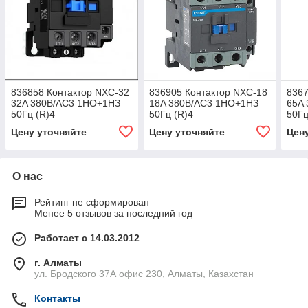
836858 Контактор NXC-32
836905 Контактор NXC-18
8367
32A 380В/АС3 1НО+1НЗ
18A 380В/АС3 1НО+1НЗ
65A
50Гц (R)4
50Гц (R)4
50Гц
Цену уточняйте
Цену уточняйте
Цен
О нас
Рейтинг не сформирован
Менее 5 отзывов за последний год
Работает с 14.03.2012
г. Алматы
ул. Бродского 37А офис 230, Алматы, Казахстан
Контакты