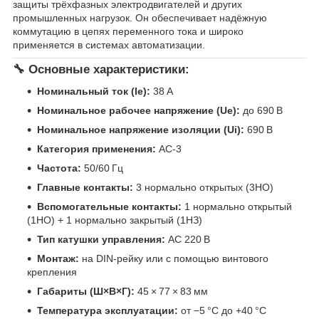
защиты трёхфазных электродвигателей и других
промышленных нагрузок. Он обеспечивает надёжную
коммутацию в цепях переменного тока и широко
применяется в системах автоматизации.
🔧 Основные характеристики:
Номинальный ток (Ie):
38 А
Номинальное рабочее напряжение (Ue):
до 690 В
Номинальное напряжение изоляции (Ui):
690 В
Категория применения:
AC-3
Частота:
50/60 Гц
Главные контакты:
3 нормально открытых (3НО)
Вспомогательные контакты:
1 нормально открытый
(1НО) + 1 нормально закрытый (1НЗ)
Тип катушки управления:
AC 220 В
Монтаж:
на DIN-рейку или с помощью винтового
крепления
Габариты (Ш×В×Г):
45 × 77 × 83 мм
Температура эксплуатации:
от −5 °C до +40 °C