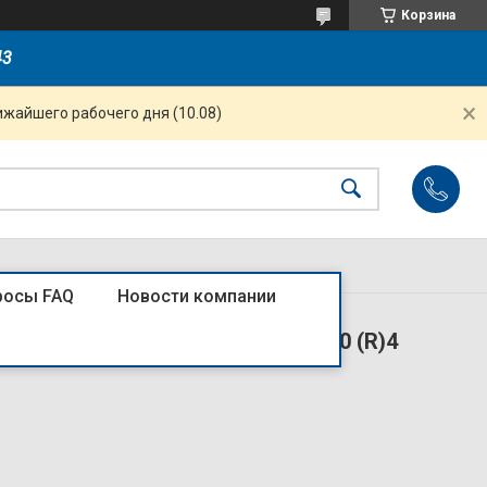
Корзина
43
ижайшего рабочего дня (10.08)
росы FAQ
Новости компании
-3X/40 к контактору NXC-06~630 (R)4