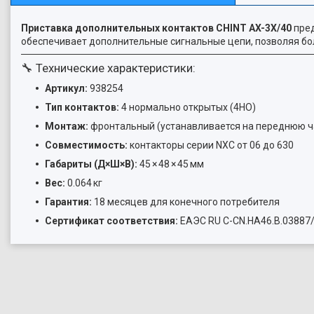
Приставка дополнительных контактов CHINT AX-3X/40
пред
обеспечивает дополнительные сигнальные цепи, позволяя бо
🔧 Технические характеристики:
Артикул:
938254
Тип контактов:
4 нормально открытых (4НО)
Монтаж:
фронтальный (устанавливается на переднюю ч
Совместимость:
контакторы серии NXC от 06 до 630
Габариты (Д×Ш×В):
45 × 48 × 45 мм
Вес:
0.064 кг
Гарантия:
18 месяцев для конечного потребителя
Сертификат соответствия:
ЕАЭС RU С-CN.НА46.В.03887