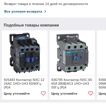
Возврат товара в течение 14 дней по договоренности
Все условия возврата
Подобные товары компании
925483 Контактор NXC-12
836795 Контактор NXC-65
8366
24AC 1НО+1НЗ 50/60Гц
65A 380В/АС3 1НО+1НЗ
09M
(R)4
50Гц (R)4
50/6
Цену уточняйте
Цену уточняйте
Цен