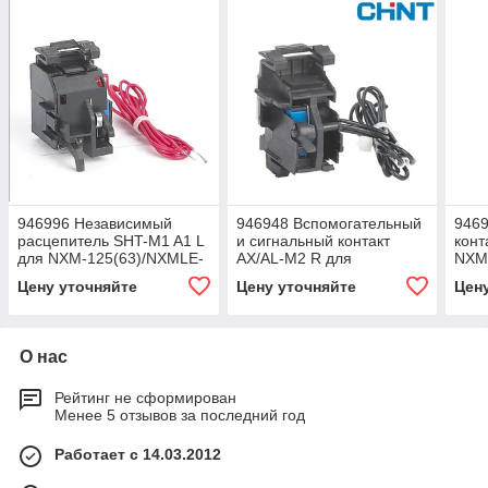
946996 Независимый
946948 Вспомогательный
946
расцепитель SHT-M1 A1 L
и сигнальный контакт
конт
для NXM-125(63)/NXMLE-
AX/AL-M2 R для
NXM(
125 AC230V (левый) (R)4
NXM(LE)-160/2P/3P/4P
(R)4
Цену уточняйте
Цену уточняйте
Цен
(правый) (R)4
О нас
Рейтинг не сформирован
Менее 5 отзывов за последний год
Работает с 14.03.2012