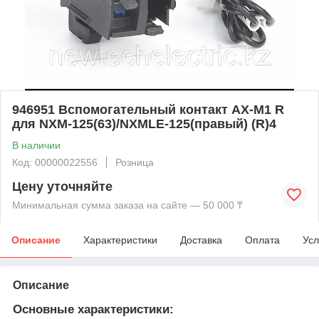
946951 Вспомогательный контакт AX-M1 R
для NXM-125(63)/NXMLE-125(правый) (R)4
В наличии
Код: 00000022556
Розница
Цену уточняйте
Минимальная сумма заказа на сайте — 50 000 ₸
Описание
Характеристики
Доставка
Оплата
Усл
Описание
Основные характеристики: