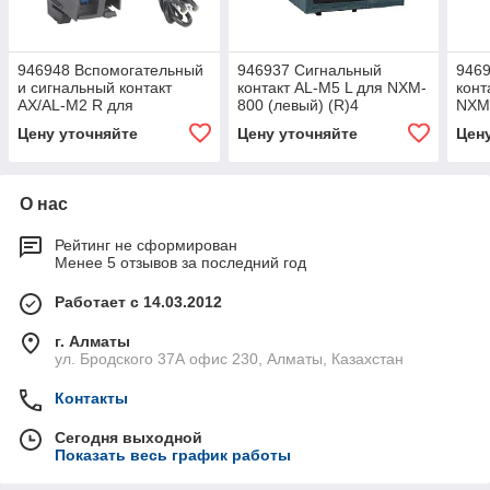
946948 Вспомогательный
946937 Сигнальный
946
и сигнальный контакт
контакт AL-M5 L для NXM-
конт
AX/AL-M2 R для
800 (левый) (R)4
NXM(
NXM(LE)-160/2P/3P/4P
Цену уточняйте
Цену уточняйте
Цен
(правый) (R)4
О нас
Рейтинг не сформирован
Менее 5 отзывов за последний год
Работает с 14.03.2012
г. Алматы
ул. Бродского 37А офис 230, Алматы, Казахстан
Контакты
Сегодня выходной
Показать весь график работы