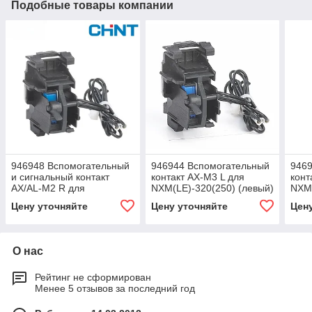
Подобные товары компании
946948 Вспомогательный
946944 Вспомогательный
946
и сигнальный контакт
контакт AX-M3 L для
конт
AX/AL-M2 R для
NXM(LE)-320(250) (левый)
NXM(
NXM(LE)-160/2P/3P/4P
(R)4
Цену уточняйте
Цену уточняйте
Цен
(правый) (R)4
О нас
Рейтинг не сформирован
Менее 5 отзывов за последний год