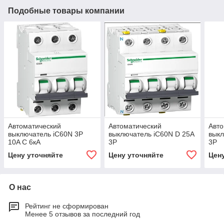
Подобные товары компании
Автоматический
Автоматический
Авто
выключатель iC60N 3P
выключатель iC60N D 25A
выкл
10A C 6кА
3P
3P
Цену уточняйте
Цену уточняйте
Цен
О нас
Рейтинг не сформирован
Менее 5 отзывов за последний год