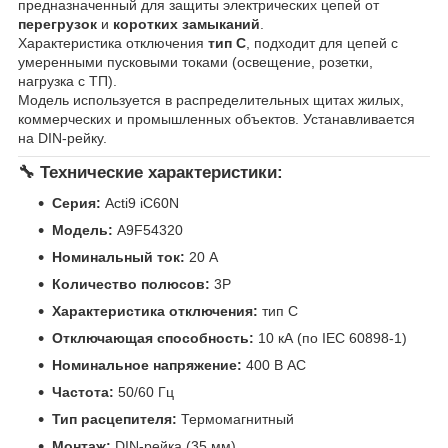
предназначенный для защиты электрических цепей от
перегрузок
и
коротких замыканий
.
Характеристика отключения
тип C
, подходит для цепей с
умеренными пусковыми токами (освещение, розетки,
нагрузка с ТП).
Модель используется в распределительных щитах жилых,
коммерческих и промышленных объектов. Устанавливается
на DIN-рейку.
🔧
Технические характеристики:
Серия:
Acti9 iC60N
Модель:
A9F54320
Номинальный ток:
20 A
Количество полюсов:
3P
Характеристика отключения:
тип C
Отключающая способность:
10 кА (по IEC 60898-1)
Номинальное напряжение:
400 В AC
Частота:
50/60 Гц
Тип расцепителя:
Термомагнитный
Монтаж:
DIN-рейка (35 мм)