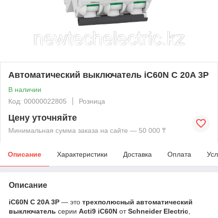
Автоматический выключатель iC60N C 20A 3P
В наличии
Код: 00000022805
Розница
Цену уточняйте
Минимальная сумма заказа на сайте — 50 000 ₸
Описание
Характеристики
Доставка
Оплата
Усл
Описание
iC60N C 20A 3P
— это
трехполюсный автоматический
выключатель
серии
Acti9 iC60N
от
Schneider Electric
,