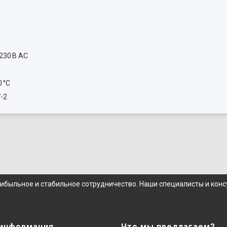
 230 В AC
0 °C
7-2
рибыльное и стабильное сотрудничество. Наши специалисты и кон
 информация
Что мы предлагаем?