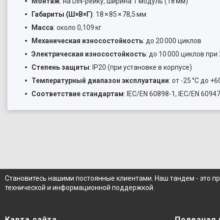
Монтаж
: на DIN-рейку, ширина 1 модуль (18 мм)
Габариты (Ш×В×Г)
: 18 × 85 × 78,5 мм
Масса
: около 0,109 кг
Механическая износостойкость
: до 20 000 циклов
Электрическая износостойкость
: до 10 000 циклов при
Степень защиты
: IP20 (при установке в корпусе)
Температурный диапазон эксплуатации
: от -25 °C до +6
Соответствие стандартам
: IEC/EN 60898-1, IEC/EN 6094
Становитесь нашими постоянные клиентами. Наш тандем - это п
технической и информационной поддержкой.
Карта сайта
Полезная