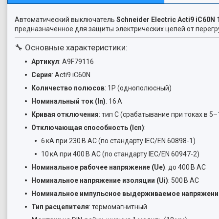
Автоматический выключатель
Schneider Electric Acti9 iC60N 
предназначенное для защиты электрических цепей от перегру
🔧 Основные характеристики:
Артикул
: A9F79116
Серия
: Acti9 iC60N
Количество полюсов
: 1P (однополюсный)
Номинальный ток (In)
: 16 А
Кривая отключения
: тип C (срабатывание при токах в
Отключающая способность (Icn)
:
6 кА при 230 В AC (по стандарту IEC/EN 60898-1)
10 кА при 400 В AC (по стандарту IEC/EN 60947-2)
Номинальное рабочее напряжение (Ue)
: до 400 В AC
Номинальное напряжение изоляции (Ui)
: 500 В AC
Номинальное импульсное выдерживаемое напряжение
Тип расцепителя
: термомагнитный