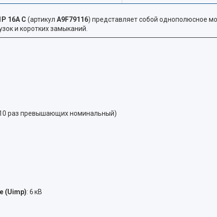
1P 16A C
(артикул
A9F79116
) представляет собой однополюсное мо
зок и коротких замыканий.
 5–10 раз превышающих номинальный)
 (Uimp)
: 6 кВ