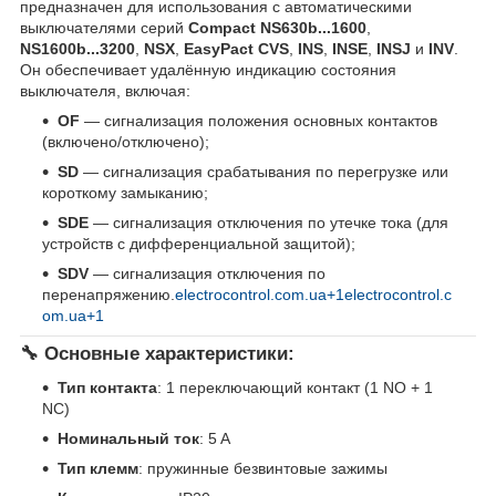
предназначен для использования с автоматическими
выключателями серий
Compact NS630b...1600
,
NS1600b...3200
,
NSX
,
EasyPact CVS
,
INS
,
INSE
,
INSJ
и
INV
.
Он обеспечивает удалённую индикацию состояния
выключателя, включая:
OF
— сигнализация положения основных контактов
(включено/отключено);
SD
— сигнализация срабатывания по перегрузке или
короткому замыканию;
SDE
— сигнализация отключения по утечке тока (для
устройств с дифференциальной защитой);
SDV
— сигнализация отключения по
перенапряжению.
electrocontrol.com.ua+1electrocontrol.c
om.ua+1
🔧 Основные характеристики:
Тип контакта
: 1 переключающий контакт (1 NO + 1
NC)
Номинальный ток
: 5 А
Тип клемм
: пружинные безвинтовые зажимы